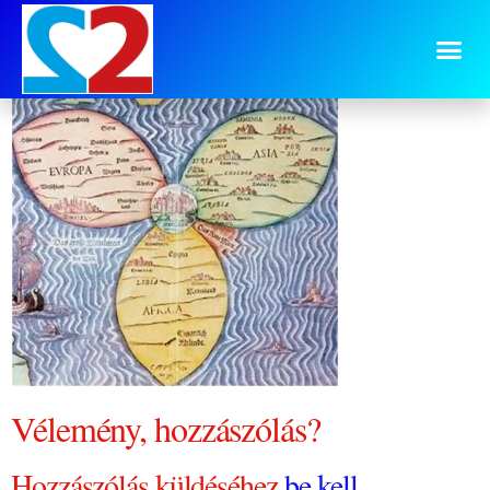
világ közepe 3
Vélemény, hozzászólás?
Hozzászólás küldéséhez
be kell