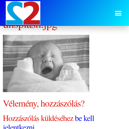
tim-bish-171738-
unsplash.jpg
Vélemény, hozzászólás?
Hozzászólás küldéséhez
be kell
jelentkezni
.