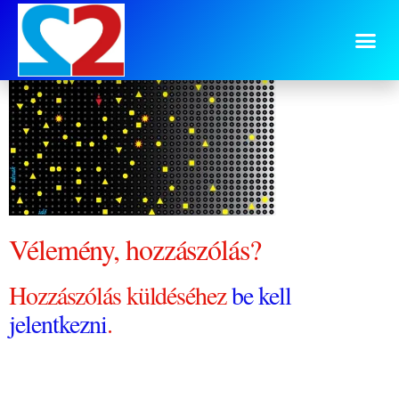
te-ido-tarsak-2
Vélemény, hozzászólás?
Hozzászólás küldéséhez
be kell
jelentkezni
.