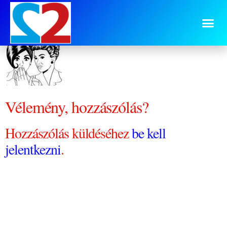
Szilvi két barátnő
Vélemény, hozzászólás?
Hozzászólás küldéséhez
be kell
jelentkezni
.