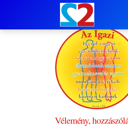
Logo-Az-Igazi-2
Vélemény, hozzászól