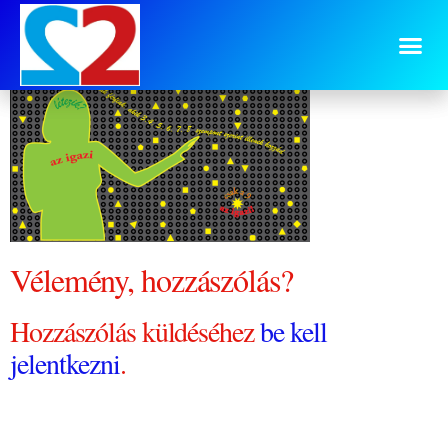
letezik-igazi-0131
Vélemény, hozzászólás?
Hozzászólás küldéséhez
be kell
jelentkezni
.