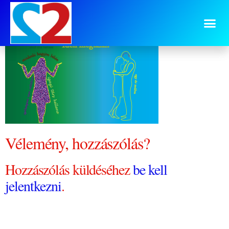
iden-megtalal
Vélemény, hozzászólás?
Hozzászólás küldéséhez
be kell
jelentkezni
.