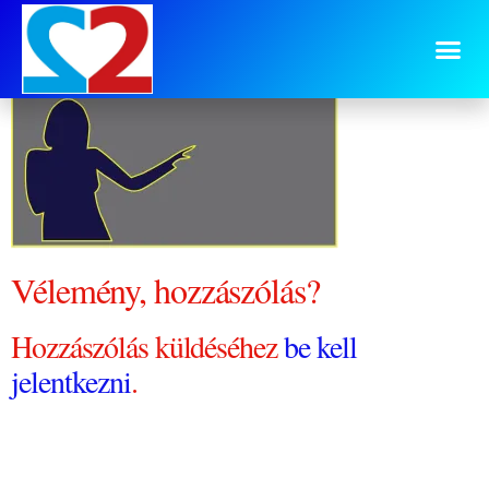
honlap-fooldal-figura
Vélemény, hozzászólás?
Hozzászólás küldéséhez
be kell
jelentkezni
.