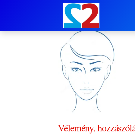
Eszter 670×100
Vélemény, hozzászól