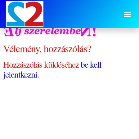
Élj szerelembeN! szöveg
Vélemény, hozzászólás?
Hozzászólás küldéséhez
be kell
jelentkezni
.