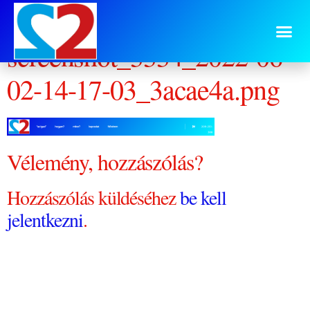
Elementor-post-
screenshot_3334_2022-06-
02-14-17-03_3acae4a.png
Vélemény, hozzászólás?
Hozzászólás küldéséhez
be kell
jelentkezni
.