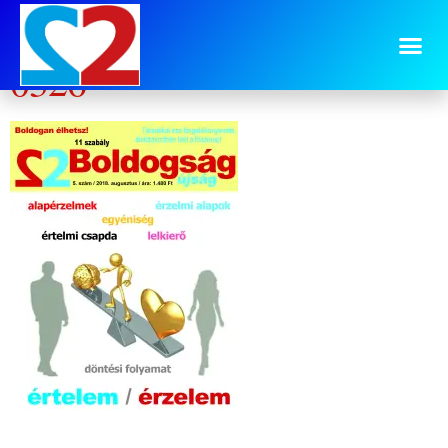
cimlap érzelem értelem
0326