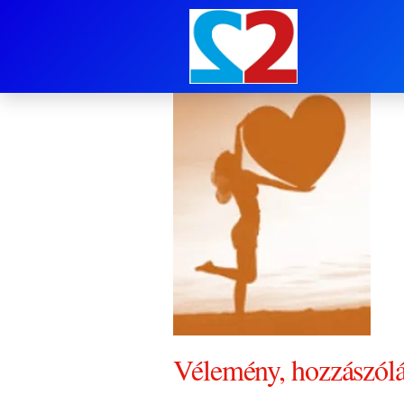
boldogság 2
Vélemény, hozzászól