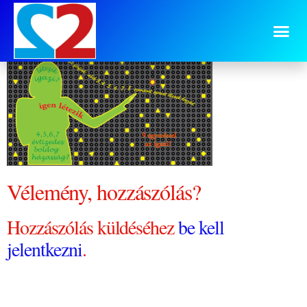
9-egyezes
Vélemény, hozzászólás?
Hozzászólás küldéséhez
be kell
jelentkezni
.