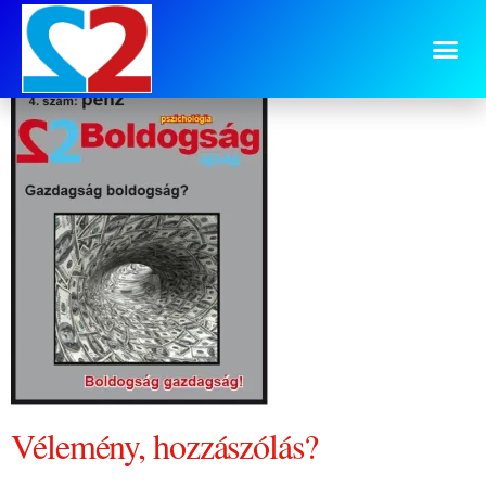
4 sz cimoldal
Vélemény, hozzászólás?