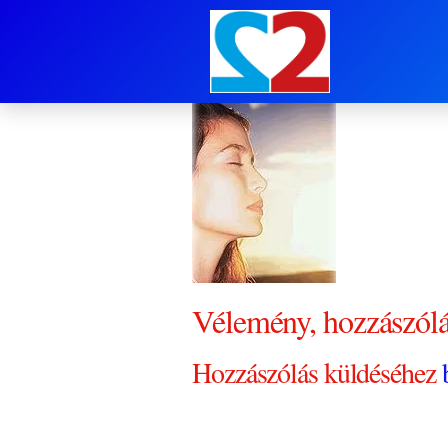
1028 merengő
Vélemény, hozzászól
Hozzászólás küldéséhez