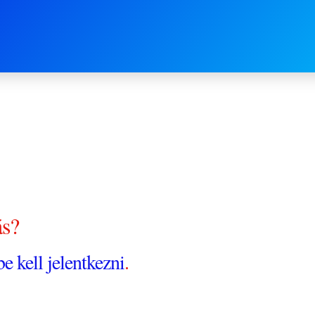
és boldogan
egymá
ás?
be kell jelentkezni
.