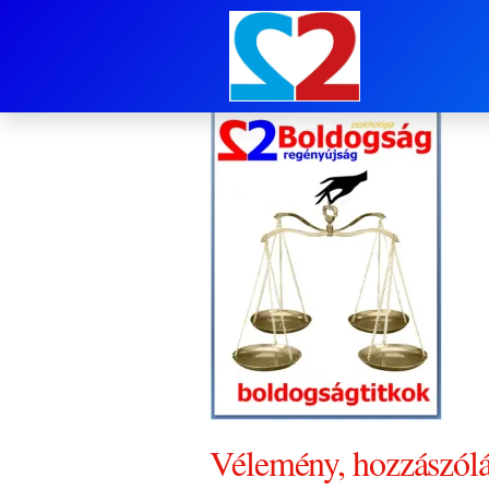
1.sz. cimlap
Vélemény, hozzászól