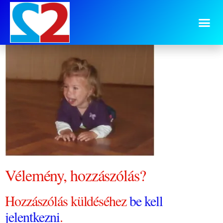
0928 igazi
Vélemény, hozzászólás?
Hozzászólás küldéséhez
be kell
jelentkezni
.