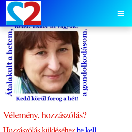
0809 du Szilvi kedd
Vélemény, hozzászólás?
Hozzászólás küldéséhez
be kell