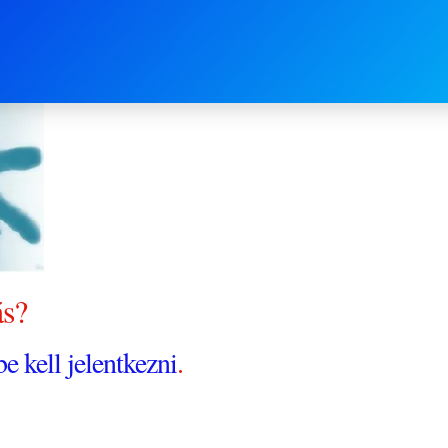
rváto
és boldogan
egymá
ás?
be kell jelentkezni
.