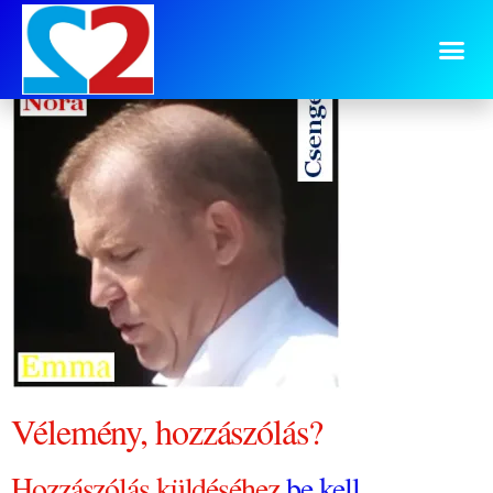
0804 kilátások 1
Vélemény, hozzászólás?
Hozzászólás küldéséhez
be kell