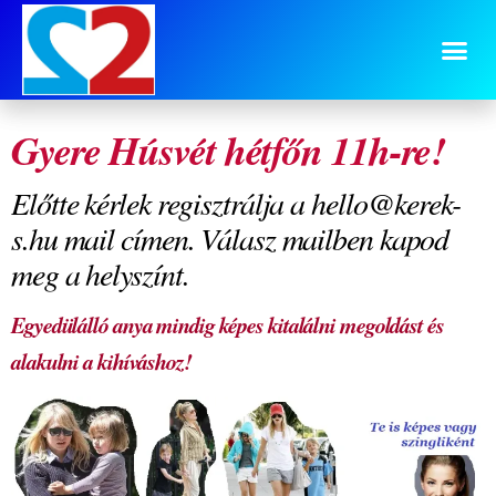
regisztráció
.
Gyere Húsvét hétfőn 11h-re!
Előtte kérlek regisztrálja a hello@kerek-
s.hu mail címen. Válasz mailben kapod
meg a helyszínt.
Egyedülálló anya mindig képes kitalálni megoldást és
alakulni a kihíváshoz!