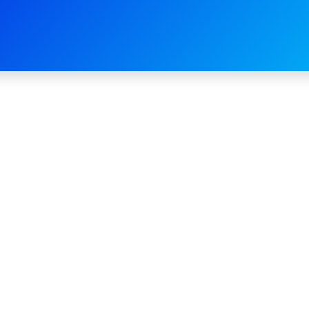
és boldogan
egymá